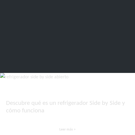
Descubre qué es un refrigerador Side by Side y
cómo funciona
Leer más >