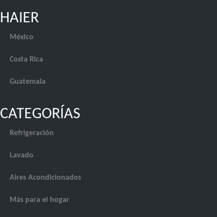
HAIER
México
Costa Rica
Guatemala
CATEGORÍAS
Refrigeración
Lavado
Aires Acondicionados
Más para el hogar