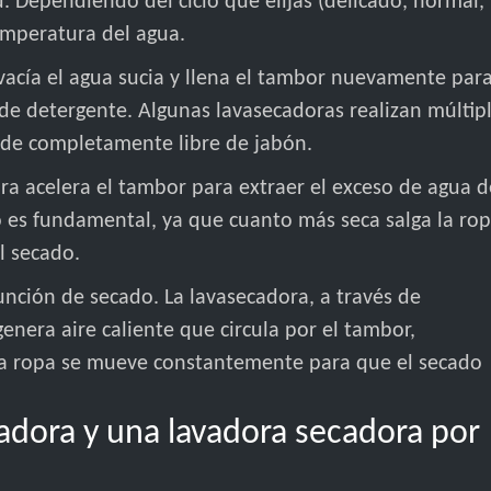
d. Dependiendo del ciclo que elijas (delicado, normal,
temperatura del agua.
vacía el agua sucia y llena el tambor nuevamente par
 de detergente. Algunas lavasecadoras realizan múltip
ede completamente libre de jabón.
ora acelera el tambor para extraer el exceso de agua d
to es fundamental, ya que cuanto más seca salga la ro
l secado.
unción de secado. La lavasecadora, a través de
genera aire caliente que circula por el tambor,
a ropa se mueve constantemente para que el secado
cadora y una lavadora secadora por