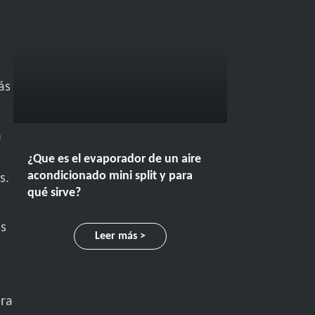
ás
a
¿Que es el evaporador de un aire
acondicionado mini split y para
s.
qué sirve?
os
Leer más >
ara